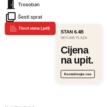
Trosoban
Šesti sprat
Tlocrt stana (.pdf)
STAN 6.4B
SKYLINE PLAZA
Cijena
na upit.
Kontaktirajte nas