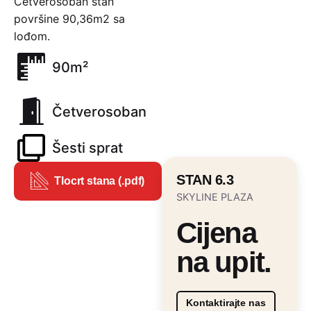
Četverosoban stan
površine 90,36m2 sa
lođom.
90m²
Četverosoban
Šesti sprat
STAN 6.3
Tlocrt stana (.pdf)
SKYLINE PLAZA
Cijena
na upit.
Kontaktirajte nas